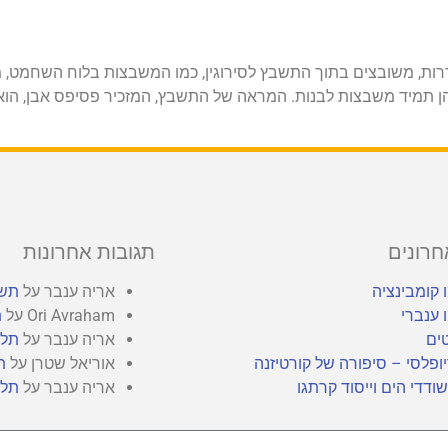
ות, משובצים בתוך התשבץ לסירוגין, כמו המשבצות בלוח השחמט,
 תמיד משבצות לבנות. המראה של התשבץ, המזכיר פסיפס אבן, הוא 
חרונים
תגובות אחרונות
 קומבינציה
אריה ענבר
על
תשב
 ענברי
Ori Avraham
על
ת
ים
אריה ענבר
על
תלו
ופלסי – סיפורה של קורטיזנה
אוריאל שטרן
על
ת
ודדי הים וייסוד קרתגו
אריה ענבר
על
תלו