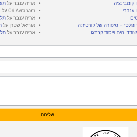
 קומבינציה
אריה ענבר
על
תשב
 ענברי
Ori Avraham
על
ת
ים
אריה ענבר
על
תלו
ופלסי – סיפורה של קורטיזנה
אוריאל שטרן
על
ת
ודדי הים וייסוד קרתגו
אריה ענבר
על
תלו
שליחה