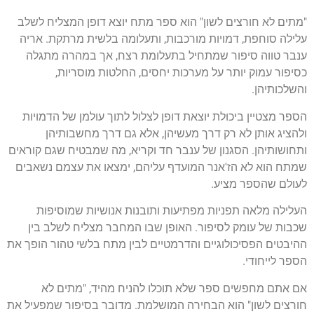
"מתים לא חורצים לשון" הוא ספר מתח יוצא דופן המצליח לשלב
עלילה סוחפת, דמויות מורכבות, ותעלומה בלשית מרתקת. אריה
ענבר טווה סיפור שמתחיל בתעלומת רצח, אך במהרה מתגלה
כסיפור עמוק יותר על מערכות יחסים, החלטות מוסריות,
והשלכותיהן.
הספר מצטיין ביכולת יוצאת דופן לצלול לתוך עולמן של הדמויות
ולהציג אותן לא רק דרך מעשיהן, אלא גם דרך מחשבותיהן
ותחושותיהן. הסגנון של ענבר חד וקריא, מה שמבטיח שגם קוראים
שמתח הוא לא הז'אנר המועדף עליהם, ימצאו את עצמם נשאבים
לעולם שהספר מציע.
העלילה מלאה תפניות מפתיעות ותובנות אנושיות שמוסיפות
שכבות של עומק לסיפור. האופן שבו המחבר מצליח לשלב בין
ההיבטים הפסיכולוגיים והדרמטיים לבין מתח בלשי טהור הופך את
הספר לייחודי.
אם אתם מחפשים ספר שלא תוכלו להניח מהיד, "מתים לא
חורצים לשון" הוא הבחירה המושלמת. מדובר בסיפור שמפעיל את