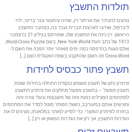
תולדות התשבץ
נוהגים להכתיר את ארתור ויין, שהיה עיתונאי וכנר בריטי, יליד
ליברפול, שהיגר לארצות הברית ועבד בה, כמחבר התשבץ
הראשון. ויין כינה את התשבץ שלו, שפורסם בגיליון 21 בדצמבר
1913 של כתב העת New York World, בשם Word-Cross Puzzle,
אולם טעות בהדפסה כמה ימים מאוחר יותר הפכה את השם ל-
Cross-Word וזה השם שהתקבע בשפה האנגלית כשם […]
תשבץ פתור כבסיס לחידות
פיתרון נתון של תשבץ משמש כנקודת התחלה בחידות שונות.
תשבץ מפוצל – בתשבץ מפוצל מחלקים את פיתרון התשבץ
למתחמים המכילים כמות זהה של משבצות ובעלי צורה זהה
ומגישים אותם במעורבב, כשעל הפותר מוטל לסדר את המתחמים
בחזרה לפיתרון המקורי. כדי לסייע לפותר במלאכתו, מציגים לו את
הגדרות התשבץ, אך רק את הגדרות המאוזן או רק […]
תשבצים זהים