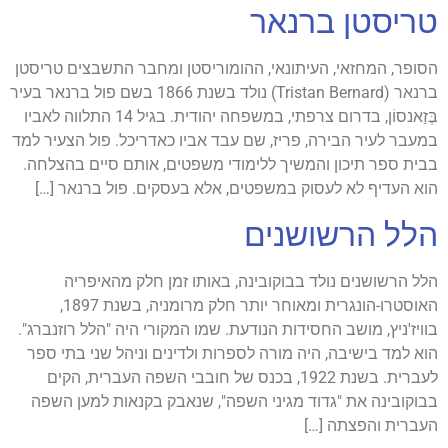
טריסטן ברנאר
הסופר, המחזאי, העיתונאי, ההומוריסטן ומחבר התשבצים טריסטן
ברנאר (Tristan Bernard) נולד בשנת 1866 בשם פול ברנאר בעיר
בֶּזַאנסוֹן, בדרום צרפתי, במשפחה יהודית. בגיל 14 התלווה לאביו
במעבר לעיר הבירה, פריז, שם עבד אביו כאדריכל. פול הצעיר למד
בבית ספר תיכון והמשיך ללימודי משפטים, אותם סיים בהצלחה.
הוא העדיף לא לעסוק במשפטים, אלא בעסקים. פול ברנאר […]
הלל הרשושנים
הלל הרשושנים נולד בבוקובינה, באותו זמן חלק מהאיפריה
האוסטרו-הונגרית ומאוחר יותר חלק מרומניה, בשנת 1897,
בוויז'ניץ, מושב החסידות הנודעת. שמו המקורי היה "הלל רוזנברג".
הוא למד בישיבה, היה מורה לספרות ולדינים וניהל שני בתי ספר
לעברית. בשנת 1922, בכנס של חובבי השפה העברית, הקים
בבוקובינה את "גדוד מגיני השפה", שנאבק בקנאות למען השפה
העברית והפצתה […]