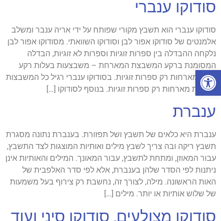
סודוקו ענברי
סודוקו ענברי הוא תשבץ מקורי שפותח על ידי אריה ענבר ומשלב
אלמנטים של סודוקו אפור לבן וסודוקו השוואתי. מסודוקו אפור לבן
נלקחה ההבדלה בין ספרות זוגיות וספרות לא זוגיות, הבדלה
המסומנת ברקע המשבצת המארחת – משבצעות בעלות רקע
פתח סרגל נגישות
אפור מארחות רק ספרות זוגיות. בסודוקו ענברי רגיל כל המשבצות
הלבנות מארחות רק ספרות זוגיות. בנוסף לסודוקו […]
ענברת
ענברת היא כלאים של תשבץ ושל תפזורת. בענברת נתונה מסגרת
תשבץ ריקה ובה צריך לשבץ מילים ואותיות המוצגות לצד התשבץ,
עבור המאוזן, ומתחת לתשבץ, עבור המאונך. המילים והאותיות אינן
ניתנות לפי הסדר שלהן בענברת, אלא לפי סדר האלפבית של
האות הראשונה. מילה, לצורך זה, נחשבת רק צירוף בעל משמעות
של שלוש אותיות או יותר. מילים […]
סודוקו מצולעים, סודוקו סיני ועוד