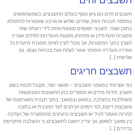
תשבצים זהים הם גיוון נוסף בעולם התשבצים, כשמשתמשים
במספר תבניות זהות, שתיים, שלוש או ארבע שאמורות להתמלא
בתוכן שונה. תשבצי תאומים מוצגות אחת לידי רעותה שתי
מסגרות זהות ולידן או מתחתן מוצגות ההגדרות למילים שצריך
לשבץ בתוך המסגרות, אך מבלי לציין לאיזה מסגרת מיועדת כל
הגדרה והגדרה והפותר אמור לגלות זאת בכוחות עצמו. גם
שלישית […]
תשבצים חריגים
כפי שציינתי במאמר תשבצים – מושגי יסוד, מקובל לכנות בשם
תשבץ, חידות מילים או מספרים בהן התשובות המבוקשות
משתלבות בהצלבה, במאוזן ובמאונך, בתוך תבנית משורטטת של
משבצות ריקות, לפי רמזים הניתנים לצד התבנית או בתוכה.
למרות האמור לעיל יש תשבצים החורגים מהמסגרת של הצלבה
בין מאונך למאוזן, אך עדיין יחשבו לתשבצים, כי ההצלבה מתקיימת
בדרכים […]