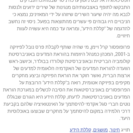
הפסיכולוגית אליזבט ניוטון ערכה ניסוי שבמהלכו הנבדקים
התבקשו לתופף באצבעותיהם מנגינות של שירים ידועים ולנסות
לנבא מה יהיה שיעור השירים שיזוהו על ידי המאזינים; נמצא כי
הניבויים היו גבוהים פי עשרים מהתוצאות בפועל. ניסוי זה נחשב
להדגמה של "קללת הידע", ומראה עד כמה היא עשויה לעוות
חיזויים.
פרופופסור קרל ויימן, מי שהיה שותף לקבלת פרס נובל לפיזיקה
ב-2001, המכהן כמנהל היוזמות בהוראת המדעים באוניברסיטת
קולומביה הבריטית ובאוניברסיטת קולורדו בבולדר, וכיושב-ראש
הוועדה להוראת המדעים של האקדמיה הלאומית למדעים של
ארצות הברית, ואשר חוקר את הוראת הפיזיקה וביצע מחקרים
מקיפים בפיזיקה אטומית, רואה ב"קללת הידע" הרובצת על
הפרופסורים באוניברסיטאות את הסיבה לכשלים במערכת הוראת
המדעים באוניברסיטאות. לדעתו, קללת הידע היא הגורם שבגללו
נוטים חברי סגל אקדמי להיסתמך על האינטואיציה שלהם בקביעת
דרכי הלמידה במקום להיסתמך על מחקרים שבוצעו באוכלוסיות
היעד.
תוייג
חינוך
,
מושגים
,
קללת הידע