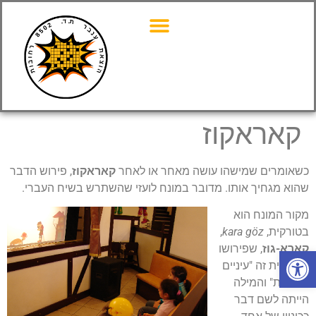
קאראקוז
כשאומרים שמישהו עושה מאחר או לאחר
קאראקוז
, פירוש הדבר
שהוא מגחיך אותו. מדובר במונח לועזי שהשתרש בשיח העברי.
מקור המונח הוא
בטורקית,
kara göz
,
קארא-גוז
, שפירושו
פתח סרגל נגישות
בטורקית זה "עיניים
שחורות" והמילה
הייתה לשם דבר