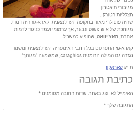
ככינויו של אחד
מגיבורי תיאטרון
הצלליות הטורקי,
שהיה פופולרי מאוד בתקופה העות'מאנית. קארא-גוז היה דמות
מגוחכת של איש פשוט ונבער, אך ערמומי ועמד כניגוד לדמות
אחרת,
האצ'יוואט
, שהופיע כמשכיל.
קארא-גוז התפרסם בכל רחבי האימפריה העות'מאנית ומשמו
נגזרה גם המילה הרומנית caraghios, שמשמעה "מגוחך".
תוייג
קאראקוז
כתיבת תגובה
האימייל לא יוצג באתר.
שדות החובה מסומנים
*
התגובה שלך
*