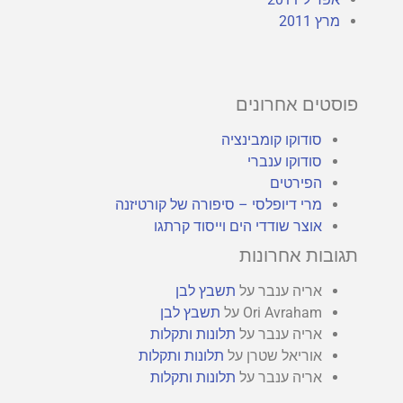
מרץ 2011
פוסטים אחרונים
סודוקו קומבינציה
סודוקו ענברי
הפירטים
מרי דיופלסי – סיפורה של קורטיזנה
אוצר שודדי הים וייסוד קרתגו
תגובות אחרונות
אריה ענבר
על
תשבץ לבן
Ori Avraham
על
תשבץ לבן
אריה ענבר
על
תלונות ותקלות
אוריאל שטרן
על
תלונות ותקלות
אריה ענבר
על
תלונות ותקלות