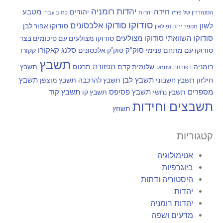
יהדות רומניה
חידה
מטבע
יהודים
הסנהדרין של פריז
יהדות
כתיב עברי
סודוקו
סודוקו אלכסונים
לשון
סודוקו אפור לבן
מספר ירוק
נפולאון
סודוקו השוואתי
סודוקו מצולעים
סודוקו מצולעים עם סיכומים בצד
סוק"ק
סלנג
קאקורו
סודוקו עם מתחם פנימי
סוק"ק אלכסונים
קקורו
תשבץ
תפזורת
רומניה
שלומית קדם
תרגום
תשבץ
רפורמה
שחמט
תשבץ לבן
תשבץ
חילזון
תשבץ חשבוני
תשבץ להרכבה
תשבץ מוצפן
מספרים
תשבץ פסיפס
תשבץ קוד
תשבץ נחשי
תשבץ קו
תשבצים וחידות
תשחץ
קטגוריות
אטימולוגיה
ביוגרפיות
היסטוריה ודתות
יהדות
יהדות רומניה
מדעים ושפה