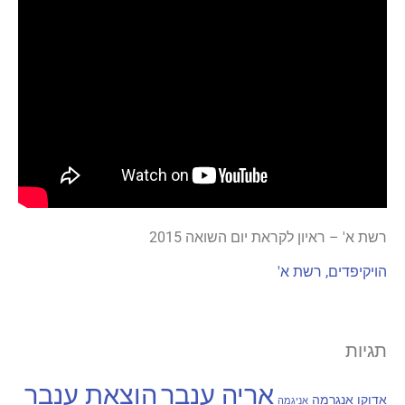
רשת א' – ראיון לקראת יום השואה 2015
הויקיפדים, רשת א'
תגיות
אריה ענבר
הוצאת ענבר
אדוקו
אנגרמה
אניגמה