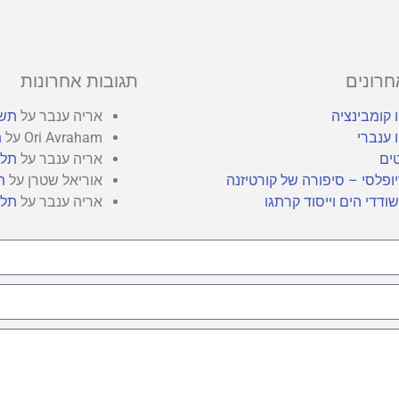
חרונים
תגובות אחרונות
 קומבינציה
אריה ענבר
על
תשב
 ענברי
Ori Avraham
על
ת
ים
אריה ענבר
על
תלו
ופלסי – סיפורה של קורטיזנה
אוריאל שטרן
על
ת
ודדי הים וייסוד קרתגו
אריה ענבר
על
תלו