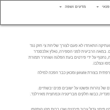
פנאי
מדעים ושפה
ן העתיקה התאחדו לא פעם לצורך שליחת צי חזק נגד
ם. במאה הרביעית לפני הספירה, נאלץ אלכסנדר
קה, נחטף על ידי פירטים בעת הפלגה ושוחרר תמורת
ו ונצלבו.
המילה "פירט" מקורה במילה היוונית πειρατής, שמשמעותה "תוקפן". מיוונית היא עברה ללטינית בצורת pirata ומלטינית לצרפתית בצורת pirate ומכאן כבר הפכה למילה
רם של נהרות ופשטו על ישובים פנים יבשתיים.
ורמנדיה, כבשו חלקים מבריטניה וכמחצית מאירלנד.
ו פיתוי גדול עבור פירטים ואכן רבות מהן הותקפו