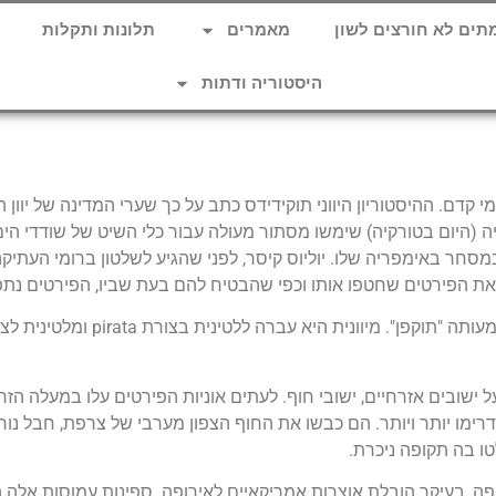
תים לא חורצים לשון
מאמרים
תלונות ותקלות
היסטוריה ודתות
מי קדם. ההיסטוריון היווני תוקידידס כתב על כך שערי המדינה של יוו
 (היום בטורקיה) שימשו מסתור מעולה עבור כלי השיט של שודדי הי
מסחר באימפריה שלו. יוליוס קיסר, לפני שהגיע לשלטון ברומי העתי
 הפירטים שחטפו אותו וכפי שהבטיח להם בעת שביו, הפירטים נתפס
ל ישובים אזרחיים, ישובי חוף. לעתים אוניות הפירטים עלו במעלה הז
 הדרימו יותר ויותר. הם כבשו את החוף הצפון מערבי של צרפת, חבל נ
טו בה תקופה ניכרת.
ופה, בעיקר הובלת אוצרות אמריקאיים לאירופה. ספינות עמוסות אלה הי