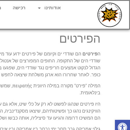
אודותינו
רכישה
מ
הפירטים
ה
פירטים
הם שודדי ים וקיומם של פירטים ידוע עוד מי
שודדי הים של התקופה. החופים המפורצים של אנטוליה
הגדול לנקוט אמצעים חריפים נגד שודדי הים, שפגעו ב
כופר. לאחר שחרורו הוא ארגן משלחת שיצאה לחפש את
בינלאומית.
היו פירטים שנהגו לפשוט לא רק על כלי שיט, אלא גם ע
הוויקינגים נהגו כך ופשיטותיהם, שיצאו מסקנדינביה,
הם המשיכו דרומה והגיעו עד סיציליה, אותה כבשו ושל
פתח סרגל נגישות
גילוי אמריקה גרר סחר ימי נרחב בין אמריקה ובין איר